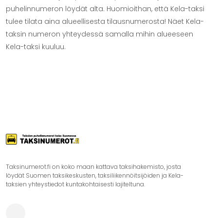
puhelinnumeron löydät alta. Huomioithan, että Kela-taksi
tulee tilata aina alueellisesta tilausnumerosta! Näet Kela-
taksin numeron yhteydessä samalla mihin alueeseen
Kela-taksi kuuluu.
Taksinumerot.fi on koko maan kattava taksihakemisto, josta
löydät Suomen taksikeskusten, taksiliikennöitsijöiden ja Kela-
taksien yhteystiedot kuntakohtaisesti lajiteltuna.