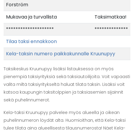
Forström
Mukavaa ja turvallista
Taksimatkaa!
********************
**************
Tilaa taksi ennakkoon
Kela-taksin numero paikkakunnalle Kruunupyy
Taksikeskus Kruunupyy lisäksi listauksessa on myös
pienempiä taksiyrityksiä sekä taksiautoilijoita. Voit vapaasti
valita miltä taksiyritykseltä haluat tilata taksin. Lisäksi voit
katsoa kaupungin taksitolppien ja taksiasemien sijainnit
sekä puhelinnumerot.
Kela-taksi Kruunupyy palvelee myös alueella ja oikean
puhelinnumeron löydät alta. Huomioithan, että Kela-taksi
tulee tilata aina alueellisesta tilausnumerosta! Näet Kela-