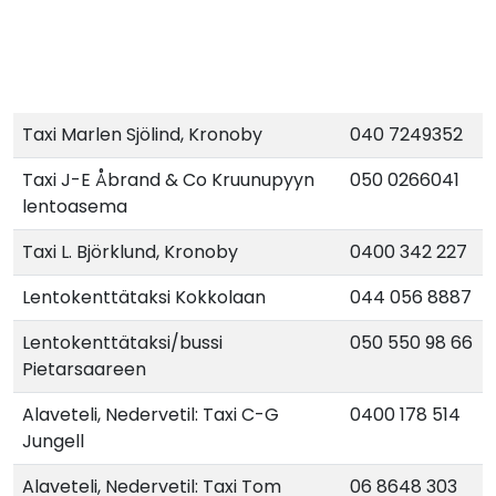
Taxi Marlen Sjölind, Kronoby
040 7249352
Taxi J-E Åbrand & Co Kruunupyyn
050 0266041
lentoasema
Taxi L. Björklund, Kronoby
0400 342 227
Lentokenttätaksi Kokkolaan
044 056 8887
Lentokenttätaksi/bussi
050 550 98 66
Pietarsaareen
Alaveteli, Nedervetil: Taxi C-G
0400 178 514
Jungell
Alaveteli, Nedervetil: Taxi Tom
06 8648 303