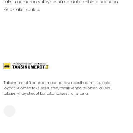
taksin numeron yhteydessä samalla mihin alueeseen
Kela-taksi kuuluu.
Taksinumerot.fi on koko maan kattava taksihakemisto, josta
löydät Suomen taksikeskusten, taksiliikennöitsijöiden ja Kela-
taksien yhteystiedot kuntakohtaisesti lajiteltuna.