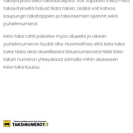
taksiyrityksiä sekä taksiautoilijoita. Voit vapaasti valita miltä
taksiyritykseltä haluat tilata taksin. Lisäksi voit katsoa
kaupungin taksitolppien ja taksiasemien sijainnit sekä
puhelinnumerot.
Kela-taksi Lahti palvelee myös alueella ja oikean
puhelinnumeron löydät alta. Huomioithan, että Kela-taksi
tulee tilata aina alueellisesta tilausnumerosta! Näet Kela-
taksin numeron yhteydessä samalla mihin alueeseen
Kela-taksi kuuluu.