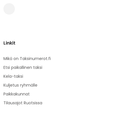
Linkit
Mikä on Taksinumerot.fi
Etsi paikallinen taksi
Kela-taksi
Kuljetus ryhmälle
Paikkakunnat
Tilausajot Ruotsissa