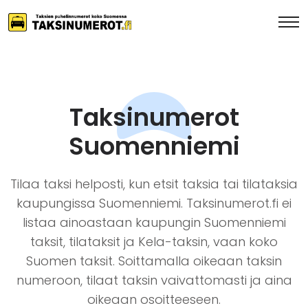
Taksinumerot
Suomenniemi
Tilaa taksi helposti, kun etsit taksia tai tilataksia
kaupungissa Suomenniemi. Taksinumerot.fi ei
listaa ainoastaan kaupungin Suomenniemi
taksit, tilataksit ja Kela-taksin, vaan koko
Suomen taksit. Soittamalla oikeaan taksin
numeroon, tilaat taksin vaivattomasti ja aina
oikeaan osoitteeseen.