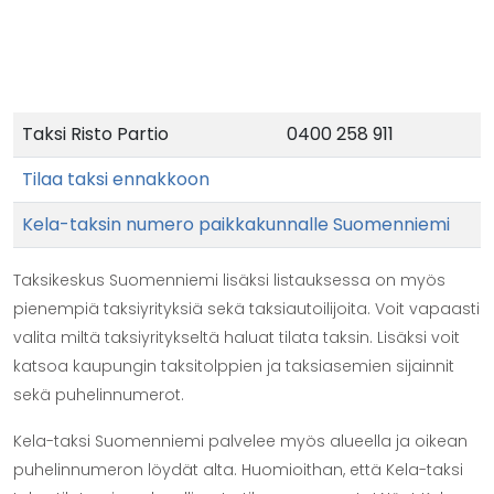
Taksi Risto Partio
0400 258 911
Tilaa taksi ennakkoon
Kela-taksin numero paikkakunnalle Suomenniemi
Taksikeskus Suomenniemi lisäksi listauksessa on myös
pienempiä taksiyrityksiä sekä taksiautoilijoita. Voit vapaasti
valita miltä taksiyritykseltä haluat tilata taksin. Lisäksi voit
katsoa kaupungin taksitolppien ja taksiasemien sijainnit
sekä puhelinnumerot.
Kela-taksi Suomenniemi palvelee myös alueella ja oikean
puhelinnumeron löydät alta. Huomioithan, että Kela-taksi