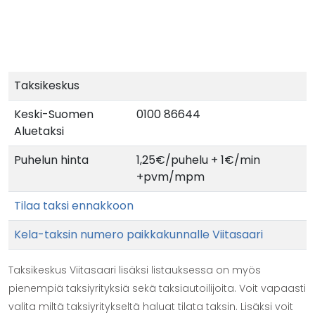
Taksikeskus
Keski-Suomen
0100 86644
Aluetaksi
Puhelun hinta
1,25€/puhelu + 1€/min
+pvm/mpm
Tilaa taksi ennakkoon
Kela-taksin numero paikkakunnalle Viitasaari
Taksikeskus Viitasaari lisäksi listauksessa on myös
pienempiä taksiyrityksiä sekä taksiautoilijoita. Voit vapaasti
valita miltä taksiyritykseltä haluat tilata taksin. Lisäksi voit