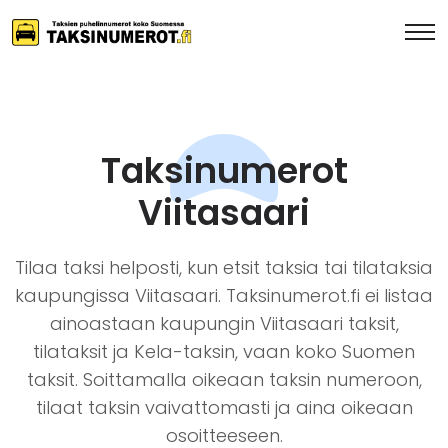
Taksinumerot
Viitasaari
Tilaa taksi helposti, kun etsit taksia tai tilataksia
kaupungissa Viitasaari. Taksinumerot.fi ei listaa
ainoastaan kaupungin Viitasaari taksit,
tilataksit ja Kela-taksin, vaan koko Suomen
taksit. Soittamalla oikeaan taksin numeroon,
tilaat taksin vaivattomasti ja aina oikeaan
osoitteeseen.